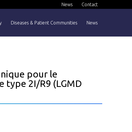
News
Contact
y
Diseases & Patient Communities
News
énique pour le
de type 2I/R9 (LGMD