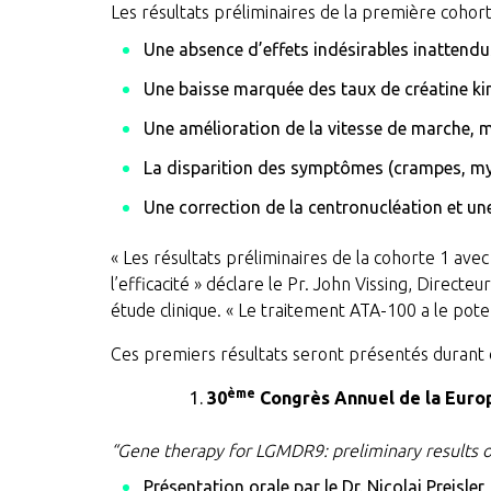
Les résultats préliminaires de la première cohor
Une absence d’effets indésirables inattendu
Une baisse marquée des taux de créatine kin
Une amélioration de la vitesse de marche, 
La disparition des symptômes (crampes, myal
Une correction de la centronucléation et un
« Les résultats préliminaires de la cohorte 1 ave
l’efficacité » déclare le Pr. John Vissing, Direct
étude clinique. « Le traitement ATA-100 a le pote
Ces premiers résultats seront présentés durant 
ème
30
Congrès Annuel de la Europ
“Gene therapy for LGMDR9: preliminary results o
Présentation orale par le Dr. Nicolai Preisl