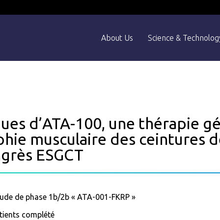
About Us
Science & Technolog
iques d’ATA-100, une thérapie g
phie musculaire des ceintures 
ongrès ESGCT
étude de phase 1b/2b « ATA-001-FKRP »
tients complété