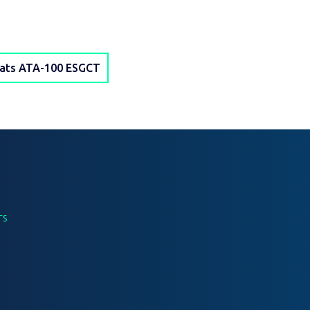
ltats ATA-100 ESGCT
rs