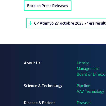
Back to Press Releases
CP Atamyo 27 octobre 2023 - 1ers résu
About Us
History
Management
Board of Directo
Science & Technology
Pipeline
AAV Technology
Disease & Patient
Diseases