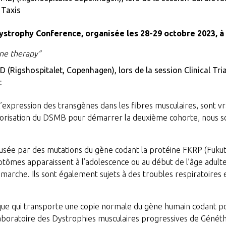
 Taxis
Dystrophy Conference, organisée les 28-29 octobre
2023, à
ne therapy”
D (Rigshospitalet, Copenhagen), lors de la session Clinical Tri
t
l’expression des transgènes dans les fibres musculaires, sont v
’autorisation du DSMB pour démarrer la deuxième cohorte, nous
sée par des mutations du gène codant la protéine FKRP (Fukuti
ômes apparaissent à l’adolescence ou au début de l’âge adulte.
a marche. Ils sont également sujets à des troubles respiratoires
ique qui transporte une copie normale du gène humain codant po
 le laboratoire des Dystrophies musculaires progressives de G