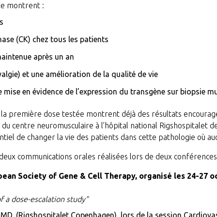
te montrent :
s
ase (CK) chez tous les patients
maintenue après un an
gie) et une amélioration de la qualité de vie
e mise en évidence de l’expression du transgène sur biopsie m
c la première dose testée montrent déjà des résultats encourage
eur du centre neuromusculaire à l’hôpital national Rigshospitalet
ntiel de changer la vie des patients dans cette pathologie où a
deux communications orales réalisées lors de deux conférences 
ean Society of Gene & Cell Therapy, organisé les 24-27 oc
f a dose-escalation study”
er, MD, (Rigshospitalet Copenhagen), lors de la session Cardiov